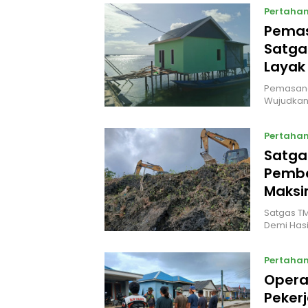
Pertaha
Pemas
Satga
Layak
Pemasanga
Wujudkan
Pertaha
Satga
Pembe
Maksi
Satgas T
Demi Hasi
Pertaha
Opera
Peker