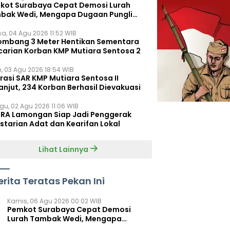
kot Surabaya Cepat Demosi Lurah
bak Wedi, Mengapa Dugaan Pungli
um Terungkap?
sa, 04 Agu 2026 11:52 WIB
ombang 3 Meter Hentikan Sementara
carian Korban KMP Mutiara Sentosa 2
n, 03 Agu 2026 18:54 WIB
rasi SAR KMP Mutiara Sentosa II
anjut, 234 Korban Berhasil Dievakuasi
gu, 02 Agu 2026 11:06 WIB
RA Lamongan Siap Jadi Penggerak
starian Adat dan Kearifan Lokal
Lihat Lainnya
erita Teratas Pekan Ini
Kamis, 06 Agu 2026 00:02 WIB
Pemkot Surabaya Cepat Demosi
Lurah Tambak Wedi, Mengapa
Dugaan Pungli Belum Terungkap?