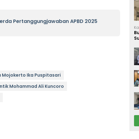
perda Pertanggungjawaban APBD 2025
Ka
B
S
M
 Mojokerto Ika Puspitasari
antik Mohammad Ali Kuncoro