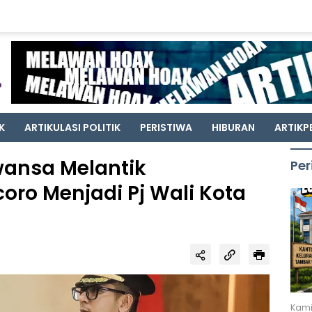
K
ARTIKULASI POLITIK
PERISTIWA
HIBURAN
ARTIKP
wansa Melantik
Per
ro Menjadi Pj Wali Kota
Kami