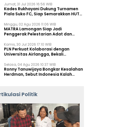
Jumat, 31 Jul 2026 16:56 WIB
Kades Rukhayani Dukung Turnamen
Piala Suko FC, Siap Semarakkan HUT
RI ke-81 Lewat Sepak Bola
Minggu, 02 Agu 2026 11:06 WIB
MATRA Lamongan Siap Jadi
Penggerak Pelestarian Adat dan
Kearifan Lokal
Kamis, 30 Jul 2026 17:10 WIB
PLN Perkuat Kolaborasi dengan
Universitas Airlangga, Bekali
Mahasiswa Hadapi Tantangan
Transisi Energi
Selasa, 04 Agu 2026 10:37 WIB
Ronny Tanuwijaya Bongkar Kesalahan
Herdman, Sebut Indonesia Kalah
karena Salah Racik Strategi
rtikulasi Politik