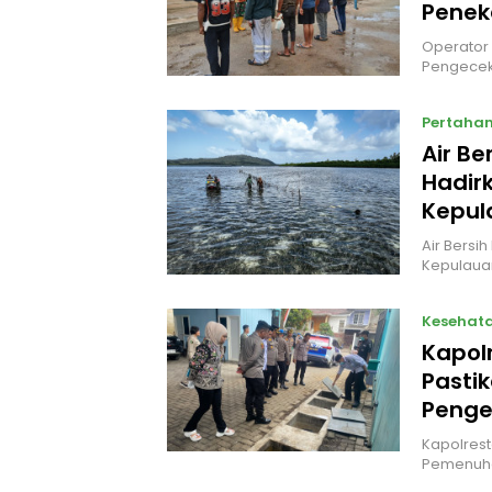
Penek
Operator 
Pengecek
Pertaha
Air Be
Hadir
Kepul
Air Bersi
Kepulaua
Kesehat
Kapol
Pasti
Penge
Kapolrest
Pemenuha