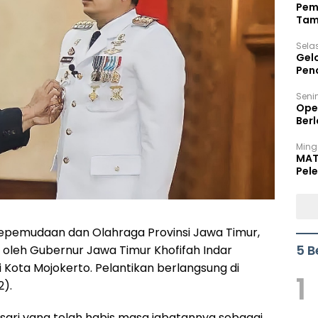
Pem
Tam
Bel
Sela
Gel
Pen
Seni
Ope
Berl
Ming
MAT
Pele
Kepemudaan dan Olahraga Provinsi Jawa Timur,
5 B
 oleh Gubernur Jawa Timur Khofifah Indar
 Kota Mojokerto. Pelantikan berlangsung di
1
2).
sari yang telah habis masa jabatannya sebagai