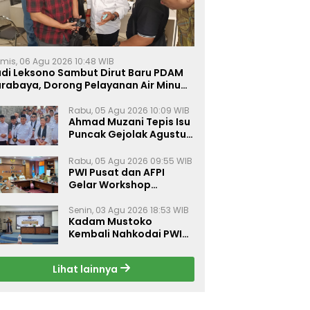
mis, 06 Agu 2026 10:48 WIB
udi Leksono Sambut Dirut Baru PDAM
urabaya, Dorong Pelayanan Air Minum
akin Prima
Rabu, 05 Agu 2026 10:09 WIB
Ahmad Muzani Tepis Isu
Puncak Gejolak Agustus
2026, Ajak Masyarakat
Perkuat Persatuan
Rabu, 05 Agu 2026 09:55 WIB
PWI Pusat dan AFPI
Gelar Workshop
Jurnalistik Bahas Pindar,
Inklusi Keuangan, dan
Senin, 03 Agu 2026 18:53 WIB
Kadam Mustoko
Perlindungan Publik
Kembali Nahkodai PWI
Lamongan, PWI Nganjuk
Harap Sinergi Antar
Lihat lainnya
Daerah Kian Kuat