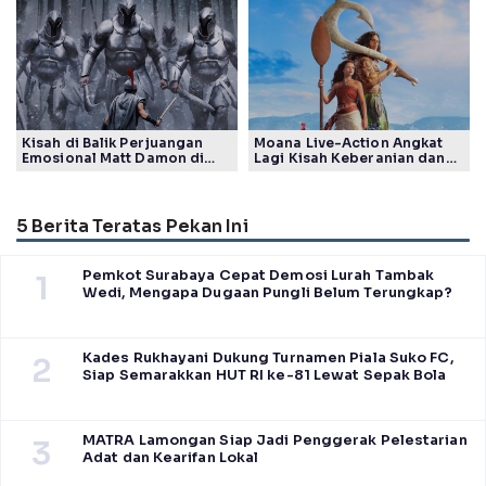
Generasi
Tuai Pujian Banyak Pihak
Kisah di Balik Perjuangan
Moana Live-Action Angkat
Emosional Matt Damon di
Lagi Kisah Keberanian dan
Film The Odyssey, Tayang di
Takdir Seorang Putri
Indonesia
5 Berita Teratas Pekan Ini
Pemkot Surabaya Cepat Demosi Lurah Tambak
1
Wedi, Mengapa Dugaan Pungli Belum Terungkap?
Kades Rukhayani Dukung Turnamen Piala Suko FC,
2
Siap Semarakkan HUT RI ke-81 Lewat Sepak Bola
MATRA Lamongan Siap Jadi Penggerak Pelestarian
3
Adat dan Kearifan Lokal