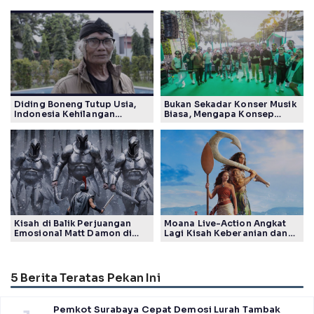
Diding Boneng Tutup Usia,
Bukan Sekadar Konser Musik
Indonesia Kehilangan
Biasa, Mengapa Konsep
Maestro Komedi Lintas
Lokarya Fest 2026 Sukses
Generasi
Tuai Pujian Banyak Pihak
Kisah di Balik Perjuangan
Moana Live-Action Angkat
Emosional Matt Damon di
Lagi Kisah Keberanian dan
Film The Odyssey, Tayang di
Takdir Seorang Putri
Indonesia
5 Berita Teratas Pekan Ini
Pemkot Surabaya Cepat Demosi Lurah Tambak