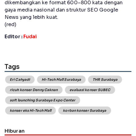
dikembangkan ke format 600–800 kata dengan
gaya media nasional dan struktur SEO Google
News yang lebih kuat.
(red)
Editor :
Fudai
Tags
Eri Cahyadi
Hi-Tech Mall Surabaya
THR Surabaya
ricuh konser Denny Caknan
evaluasi konser SUBEC
soft launching Surabaya Expo Center
konser eks Hi-Tech Mall
korban konser Surabaya
Hiburan