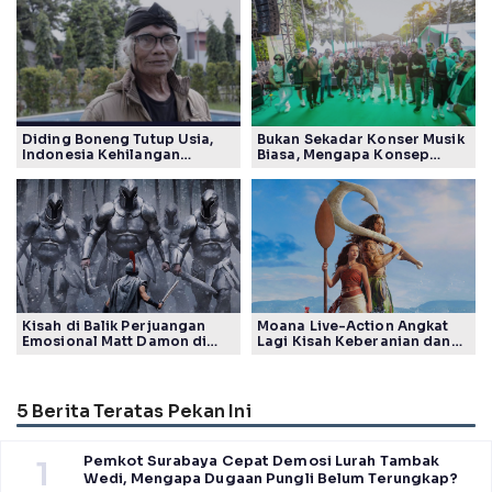
Diding Boneng Tutup Usia,
Bukan Sekadar Konser Musik
Indonesia Kehilangan
Biasa, Mengapa Konsep
Maestro Komedi Lintas
Lokarya Fest 2026 Sukses
Generasi
Tuai Pujian Banyak Pihak
Kisah di Balik Perjuangan
Moana Live-Action Angkat
Emosional Matt Damon di
Lagi Kisah Keberanian dan
Film The Odyssey, Tayang di
Takdir Seorang Putri
Indonesia
5 Berita Teratas Pekan Ini
Pemkot Surabaya Cepat Demosi Lurah Tambak
1
Wedi, Mengapa Dugaan Pungli Belum Terungkap?