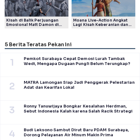
Kisah di Balik Perjuangan
Moana Live-Action Angkat
Emosional Matt Damon di
Lagi Kisah Keberanian dan
Film The Odyssey, Tayang di
Takdir Seorang Putri
Indonesia
5 Berita Teratas Pekan Ini
Pemkot Surabaya Cepat Demosi Lurah Tambak
1
Wedi, Mengapa Dugaan Pungli Belum Terungkap?
MATRA Lamongan Siap Jadi Penggerak Pelestarian
2
Adat dan Kearifan Lokal
Ronny Tanuwijaya Bongkar Kesalahan Herdman,
3
Sebut Indonesia Kalah karena Salah Racik Strategi
Budi Leksono Sambut Dirut Baru PDAM Surabaya,
4
Dorong Pelayanan Air Minum Makin Prima