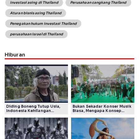
Investasi asing di Thailand
Perusahaan cangkang Thailand
Aturan bisnis asing Thailand
Penegakan hukum investasi Thailand
perusahaan israel di Thailand
Hiburan
Diding Boneng Tutup Usia,
Bukan Sekadar Konser Musik
Indonesia Kehilangan
Biasa, Mengapa Konsep
Maestro Komedi Lintas
Lokarya Fest 2026 Sukses
Generasi
Tuai Pujian Banyak Pihak