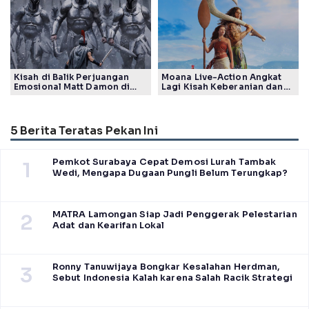
Kisah di Balik Perjuangan
Moana Live-Action Angkat
Emosional Matt Damon di
Lagi Kisah Keberanian dan
Film The Odyssey, Tayang di
Takdir Seorang Putri
Indonesia
5 Berita Teratas Pekan Ini
Pemkot Surabaya Cepat Demosi Lurah Tambak
1
Wedi, Mengapa Dugaan Pungli Belum Terungkap?
MATRA Lamongan Siap Jadi Penggerak Pelestarian
2
Adat dan Kearifan Lokal
Ronny Tanuwijaya Bongkar Kesalahan Herdman,
3
Sebut Indonesia Kalah karena Salah Racik Strategi