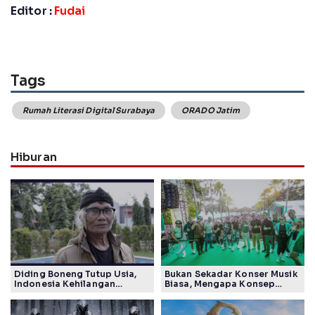
Editor :
Fudai
Tags
Rumah Literasi Digital Surabaya
ORADO Jatim
Hiburan
Diding Boneng Tutup Usia,
Bukan Sekadar Konser Musik
Indonesia Kehilangan
Biasa, Mengapa Konsep
Maestro Komedi Lintas
Lokarya Fest 2026 Sukses
Generasi
Tuai Pujian Banyak Pihak