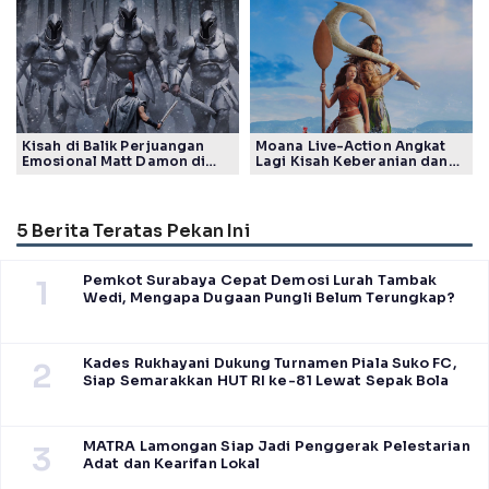
Generasi
Tuai Pujian Banyak Pihak
Kisah di Balik Perjuangan
Moana Live-Action Angkat
Emosional Matt Damon di
Lagi Kisah Keberanian dan
Film The Odyssey, Tayang di
Takdir Seorang Putri
Indonesia
5 Berita Teratas Pekan Ini
Pemkot Surabaya Cepat Demosi Lurah Tambak
1
Wedi, Mengapa Dugaan Pungli Belum Terungkap?
Kades Rukhayani Dukung Turnamen Piala Suko FC,
2
Siap Semarakkan HUT RI ke-81 Lewat Sepak Bola
MATRA Lamongan Siap Jadi Penggerak Pelestarian
3
Adat dan Kearifan Lokal