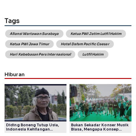
Tags
Aliansi Wartawan Surabaya
Ketua PWI Jatim Lutfil Hakim
Ketua PWI Jawa Timur
Hotel Dafam Pacific Caesar
Hari Kebebasan Pers Internasional
Lutfil Hakim
Hiburan
Diding Boneng Tutup Usia,
Bukan Sekadar Konser Musik
Indonesia Kehilangan
Biasa, Mengapa Konsep
Maestro Komedi Lintas
Lokarya Fest 2026 Sukses