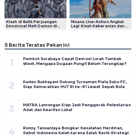
Kisah di Balik Perjuangan
Moana Live-Action Angkat
Emosional Matt Damon di
Lagi Kisah Keberanian dan
Film The Odyssey, Tayang di
Takdir Seorang Putri
Indonesia
5 Berita Teratas Pekan Ini
Pemkot Surabaya Cepat Demosi Lurah Tambak
1
Wedi, Mengapa Dugaan Pungli Belum Terungkap?
Kades Rukhayani Dukung Turnamen Piala Suko FC,
2
Siap Semarakkan HUT RI ke-81 Lewat Sepak Bola
MATRA Lamongan Siap Jadi Penggerak Pelestarian
3
Adat dan Kearifan Lokal
Ronny Tanuwijaya Bongkar Kesalahan Herdman,
4
Sebut Indonesia Kalah karena Salah Racik Strategi