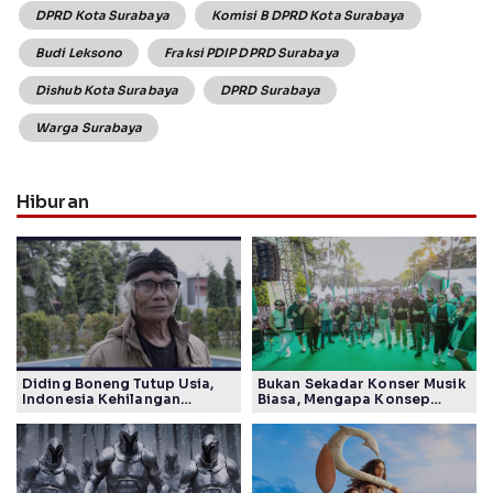
DPRD Kota Surabaya
Komisi B DPRD Kota Surabaya
Budi Leksono
Fraksi PDIP DPRD Surabaya
Dishub Kota Surabaya
DPRD Surabaya
Warga Surabaya
Hiburan
Diding Boneng Tutup Usia,
Bukan Sekadar Konser Musik
Indonesia Kehilangan
Biasa, Mengapa Konsep
Maestro Komedi Lintas
Lokarya Fest 2026 Sukses
Generasi
Tuai Pujian Banyak Pihak