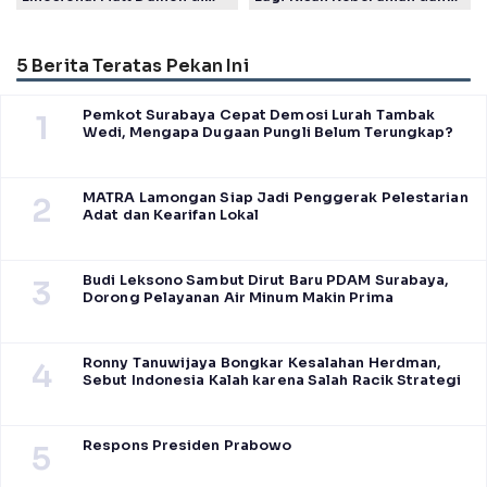
Film The Odyssey, Tayang di
Takdir Seorang Putri
Indonesia
5 Berita Teratas Pekan Ini
Pemkot Surabaya Cepat Demosi Lurah Tambak
1
Wedi, Mengapa Dugaan Pungli Belum Terungkap?
MATRA Lamongan Siap Jadi Penggerak Pelestarian
2
Adat dan Kearifan Lokal
Budi Leksono Sambut Dirut Baru PDAM Surabaya,
3
Dorong Pelayanan Air Minum Makin Prima
Ronny Tanuwijaya Bongkar Kesalahan Herdman,
4
Sebut Indonesia Kalah karena Salah Racik Strategi
Respons Presiden Prabowo
5