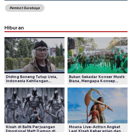
Pemkot Surabaya
Hiburan
Diding Boneng Tutup Usia,
Bukan Sekadar Konser Musik
Indonesia Kehilangan
Biasa, Mengapa Konsep
Maestro Komedi Lintas
Lokarya Fest 2026 Sukses
Generasi
Tuai Pujian Banyak Pihak
Kisah di Balik Perjuangan
Moana Live-Action Angkat
Emosional Matt Damon di
Lagi Kisah Keberanian dan