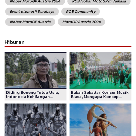
Nobar MotoGP Austria 2024
RCB Nobar MotoGP di Valhalla
Event otomotif Surabaya
RCB Community
Nobar MotoGP Austria
MotoGP Austria 2024
Hiburan
Diding Boneng Tutup Usia,
Bukan Sekadar Konser Musik
Indonesia Kehilangan
Biasa, Mengapa Konsep
Maestro Komedi Lintas
Lokarya Fest 2026 Sukses
Generasi
Tuai Pujian Banyak Pihak