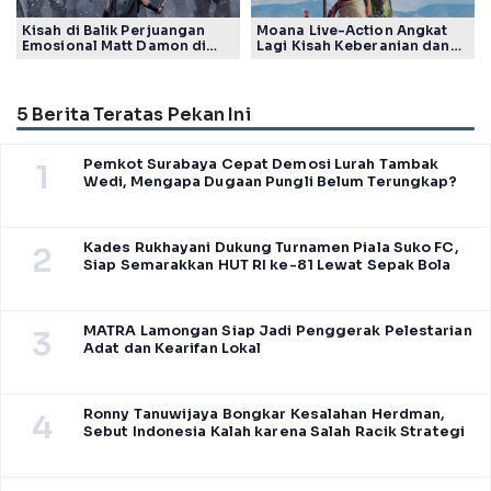
Kisah di Balik Perjuangan
Moana Live-Action Angkat
Emosional Matt Damon di
Lagi Kisah Keberanian dan
Film The Odyssey, Tayang di
Takdir Seorang Putri
Indonesia
5 Berita Teratas Pekan Ini
Pemkot Surabaya Cepat Demosi Lurah Tambak
1
Wedi, Mengapa Dugaan Pungli Belum Terungkap?
Kades Rukhayani Dukung Turnamen Piala Suko FC,
2
Siap Semarakkan HUT RI ke-81 Lewat Sepak Bola
MATRA Lamongan Siap Jadi Penggerak Pelestarian
3
Adat dan Kearifan Lokal
Ronny Tanuwijaya Bongkar Kesalahan Herdman,
4
Sebut Indonesia Kalah karena Salah Racik Strategi