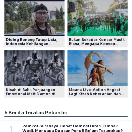
Diding Boneng Tutup Usia,
Bukan Sekadar Konser Musik
Indonesia Kehilangan
Biasa, Mengapa Konsep
Maestro Komedi Lintas
Lokarya Fest 2026 Sukses
Generasi
Tuai Pujian Banyak Pihak
Kisah di Balik Perjuangan
Moana Live-Action Angkat
Emosional Matt Damon di
Lagi Kisah Keberanian dan
Film The Odyssey, Tayang di
Takdir Seorang Putri
Indonesia
5 Berita Teratas Pekan Ini
Pemkot Surabaya Cepat Demosi Lurah Tambak
1
Wedi, Mengapa Dugaan Pungli Belum Terungkap?